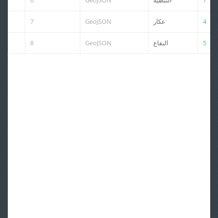
6
GeoJSON
النبطية
7
7
GeoJSON
عكار
4
8
GeoJSON
البقاع
5